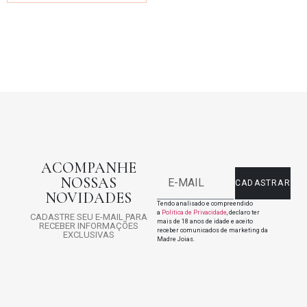
ACOMPANHE
NOSSAS
CADASTRAR
NOVIDADES
Tendo analisado e compreendido
a
Politica de Privacidade
, declaro ter
CADASTRE SEU E-MAIL PARA
mais de 18 anos de idade e aceito
RECEBER INFORMAÇÕES
receber comunicados de marketing da
EXCLUSIVAS
Madre Joias.