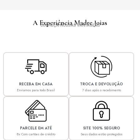
A Experiência Madre Joias
CONHEÇA NOSSAS VANTAGENS
RECEBA EM CASA
TROCA E DEVOLUÇÃO
Enviamos para todo Brasil
7 dias após o recebimento
PARCELE EM ATÉ
SITE 100% SEGURO
8x Com cartões de crédito
Seus dados estão protegidos