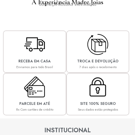
A Experiência Madre Joias
CONHEÇA NOSSAS VANTAGENS
RECEBA EM CASA
TROCA E DEVOLUÇÃO
Enviamos para todo Brasil
7 dias após o recebimento
PARCELE EM ATÉ
SITE 100% SEGURO
8x Com cartões de crédito
Seus dados estão protegidos
INSTITUCIONAL