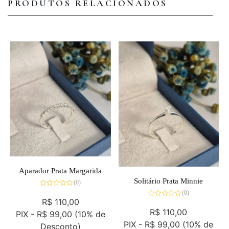
PRODUTOS RELACIONADOS
Aparador Prata Margarida
Solitário Prata Minnie
(0)
Avaliação
(0)
0
R$
110,00
Avaliação
de
0
R$
110,00
5
PIX -
R$ 99,00
(10% de
de
5
PIX -
R$ 99,00
(10% de
Desconto)