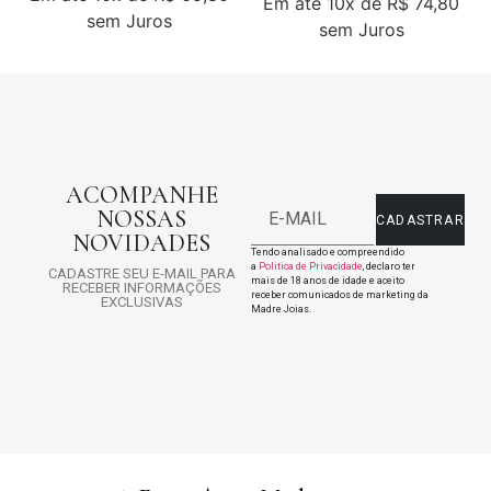
Em até
10x de
R$ 74,80
sem Juros
sem Juros
ACOMPANHE
NOSSAS
CADASTRAR
NOVIDADES
Tendo analisado e compreendido
a
Politica de Privacidade
, declaro ter
CADASTRE SEU E-MAIL PARA
mais de 18 anos de idade e aceito
RECEBER INFORMAÇÕES
receber comunicados de marketing da
EXCLUSIVAS
Madre Joias.