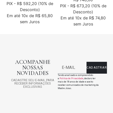
de
5
PIX -
R$ 592,20
(10% de
5
PIX -
R$ 673,20
(10% de
Desconto)
Desconto)
Em até
10x de
R$ 65,80
Em até
10x de
R$ 74,80
sem Juros
sem Juros
ACOMPANHE
NOSSAS
CADASTRAR
NOVIDADES
Tendo analisado e compreendido
a
Politica de Privacidade
, declaro ter
CADASTRE SEU E-MAIL PARA
mais de 18 anos de idade e aceito
RECEBER INFORMAÇÕES
receber comunicados de marketing da
EXCLUSIVAS
Madre Joias.