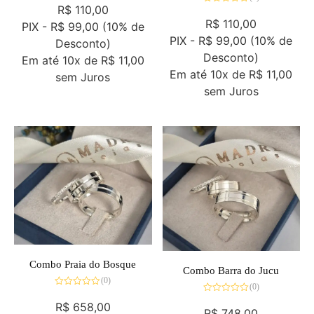
0
R$
110,00
Avaliação
de
0
R$
110,00
5
PIX -
R$ 99,00
(10% de
de
5
PIX -
R$ 99,00
(10% de
Desconto)
Desconto)
Em até
10x de
R$ 11,00
Em até
10x de
R$ 11,00
sem Juros
sem Juros
Combo Praia do Bosque
Combo Barra do Jucu
(0)
(0)
Avaliação
Avaliação
0
R$
658,00
0
de
R$
748,00