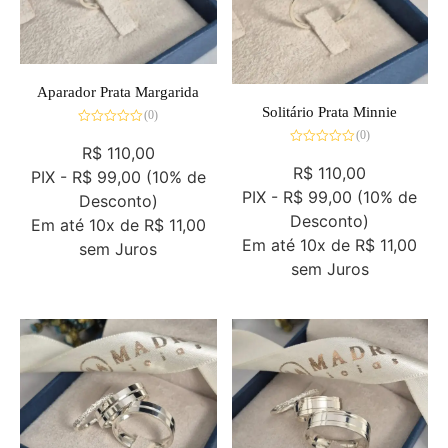
Aparador Prata Margarida
Solitário Prata Minnie
(0)
Avaliação
(0)
0
R$
110,00
Avaliação
de
0
R$
110,00
5
PIX -
R$ 99,00
(10% de
de
5
PIX -
R$ 99,00
(10% de
Desconto)
Desconto)
Em até
10x de
R$ 11,00
Em até
10x de
R$ 11,00
sem Juros
sem Juros