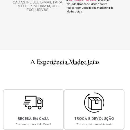
a
Politica de Privacidade
, declaro ter
CADASTRE SEU E-MAIL PARA
mais de 18 anos de idade e aceito
RECEBER INFORMAÇÕES
receber comunicados de marketing da
EXCLUSIVAS
Madre Joias.
A Experiência Madre Joias
CONHEÇA NOSSAS VANTAGENS
RECEBA EM CASA
TROCA E DEVOLUÇÃO
Enviamos para todo Brasil
7 dias após o recebimento