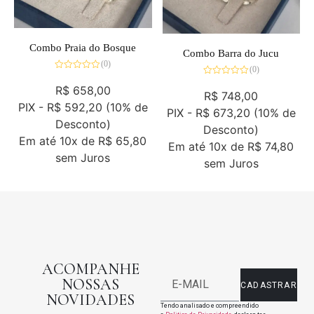
Combo Praia do Bosque
Combo Barra do Jucu
(0)
(0)
Avaliação
Avaliação
0
R$
658,00
0
de
R$
748,00
de
5
PIX -
R$ 592,20
(10% de
5
PIX -
R$ 673,20
(10% de
Desconto)
Desconto)
Em até
10x de
R$ 65,80
Em até
10x de
R$ 74,80
sem Juros
sem Juros
ACOMPANHE
NOSSAS
CADASTRAR
NOVIDADES
Tendo analisado e compreendido