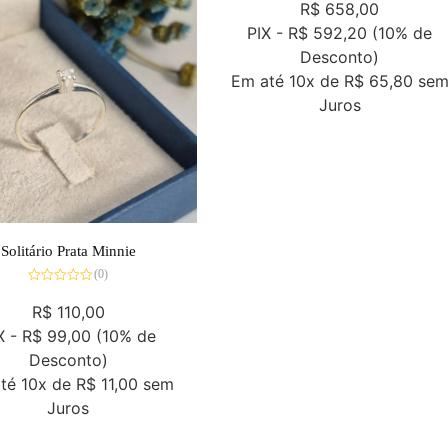
0
R$
658,00
de
5
PIX -
R$ 592,20
(10% de
Desconto)
Em até
10x de
R$ 65,80
se
Juros
Solitário Prata Minnie
(0)
Avaliação
0
R$
110,00
de
5
X -
R$ 99,00
(10% de
Desconto)
até
10x de
R$ 11,00
sem
Juros