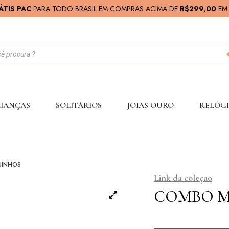
ÁTIS PAC
PARA TODO BRASIL EM COMPRAS ACIMA DE
R$299,00
EM 
IANÇAS
SOLITÁRIOS
JOIAS OURO
RELÓGI
INHOS
Link da coleçao
COMBO 