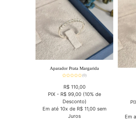
Aparador Prata Margarida
(0)
Avaliação
0
R$
110,00
de
5
PIX -
R$ 99,00
(10% de
Desconto)
PI
Em até
10x de
R$ 11,00
sem
Juros
Em 