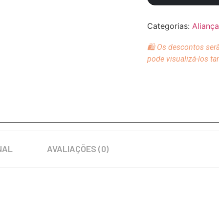
Categorias:
Alianç
🛍️ Os descontos ser
pode visualizá-los t
NAL
AVALIAÇÕES (0)