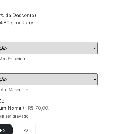
% de Desconto)
4,80
sem Juros
Aro Feminino
 Aro Masculino
ão
r um Nome
(+R$ 70,00)
eja ser gravado
NHO