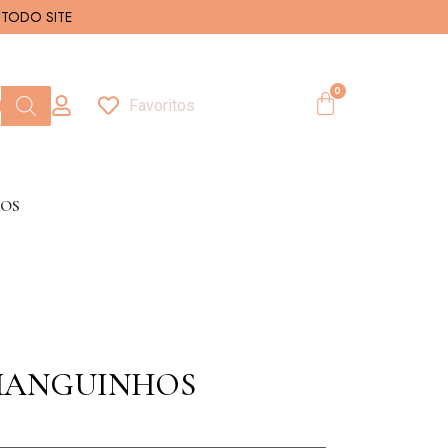
TODO SITE
0
Favoritos
OS
MANGUINHOS