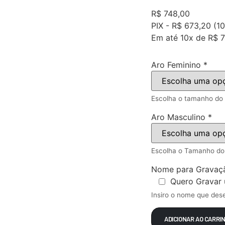
R$
748,00
PIX -
R$ 673,20
(10
Em até
10x de
R$ 7
Aro Feminino
*
Escolha o tamanho do 
Aro Masculino
*
Escolha o Tamanho do
Nome para Gravaç
Quero Grava
Insiro o nome que des
ADICIONAR AO CARRI