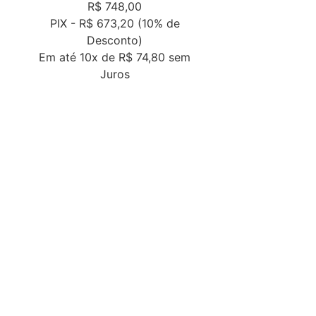
0
R$
748,00
de
5
PIX -
R$ 673,20
(10% de
Desconto)
m
Em até
10x de
R$ 74,80
sem
Juros