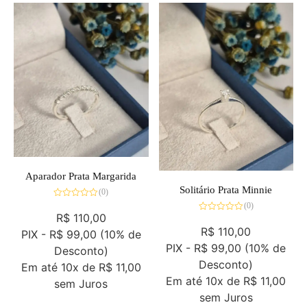
Aparador Prata Margarida
Solitário Prata Minnie
(0)
Avaliação
(0)
0
R$
110,00
Avaliação
de
0
R$
110,00
5
PIX -
R$ 99,00
(10% de
de
5
PIX -
R$ 99,00
(10% de
Desconto)
Desconto)
Em até
10x de
R$ 11,00
Em até
10x de
R$ 11,00
sem Juros
sem Juros