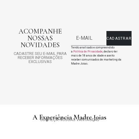
ACOMPANHE
NOSSAS
CADASTRAR
NOVIDADES
Tendo analisado e compreendido
a
Politica de Privacidade
, declaro ter
CADASTRE SEU E-MAIL PARA
mais de 18 anos de idade e aceito
RECEBER INFORMAÇÕES
receber comunicados de marketing da
EXCLUSIVAS
Madre Joias.
A Experiência Madre Joias
CONHEÇA NOSSAS VANTAGENS