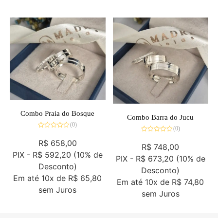
Combo Praia do Bosque
Combo Barra do Jucu
(0)
(0)
Avaliação
Avaliação
0
R$
658,00
0
de
R$
748,00
de
5
PIX -
R$ 592,20
(10% de
5
PIX -
R$ 673,20
(10% de
Desconto)
Desconto)
Em até
10x de
R$ 65,80
Em até
10x de
R$ 74,80
sem Juros
sem Juros